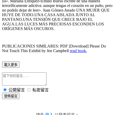
ya». Mariana Enríquez«Emilio Bueso escribe de una manera
terroríficamente adictiva: aunque tengas el corazón en un puño, pero
no podrás dejar de leer». Juan Gómez-Jurado UNA MUJER QUE
HUYE DE TODO.UNA CASA AISLADA JUNTO AL
PANTANO.UNA TENSIÓN QUE CRECE BAJO EL
AGUA.LAS LUCES MÁS PRECIOSAS ESCONDEN LOS
ORÍGENES MÁS OSCUROS.
PUBLICACIONES SIMILARES: PDF [Download] Please Do
Not Touch This Exhibit by Jen Campbell
read book
,
載入更多
公開留言
私密留言
發佈留言
請先
登入
以發表留言。